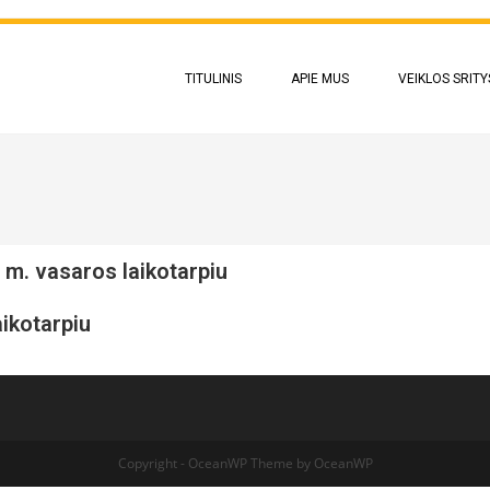
TITULINIS
APIE MUS
VEIKLOS SRITY
m. vasaros laikotarpiu
aikotarpiu
Copyright - OceanWP Theme by OceanWP