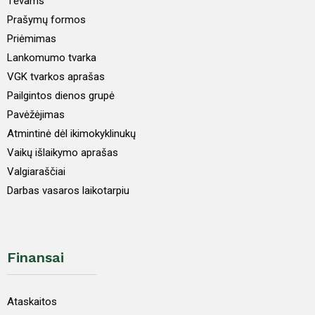
Tėvams
Prašymų formos
Priėmimas
Lankomumo tvarka
VGK tvarkos aprašas
Pailgintos dienos grupė
Pavėžėjimas
Atmintinė dėl ikimokyklinukų
Vaikų išlaikymo aprašas
Valgiaraščiai
Darbas vasaros laikotarpiu
Finansai
Ataskaitos