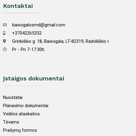
Kontaktai
baisogalosmd@gmail.com
+37042265332
Grinkiškio g. 18, Baisogala, LT-82319, Radviliškio r.
Pr - Pn 7-17:30h.
Įstaigos dokumentai
Nuostatai
Planavimo dokumentai
Veiklos ataskaitos
Tėvams
Prašymų formos